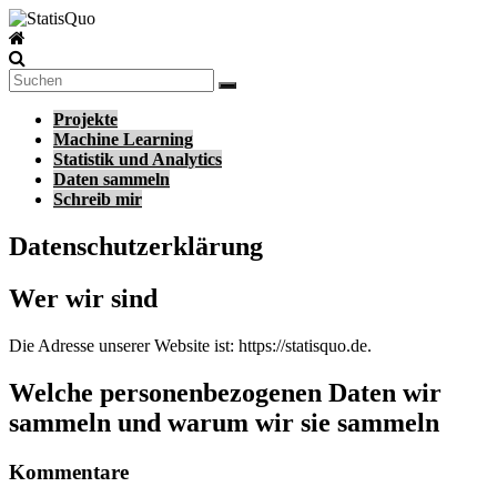
Zum
Inhalt
StatisQuo
springen
Data
Science
Projekte
–
Machine Learning
Machine
Statistik und Analytics
Learning
Daten sammeln
–
Schreib mir
Python
Datenschutzerklärung
Wer wir sind
Die Adresse unserer Website ist: https://statisquo.de.
Welche personenbezogenen Daten wir
sammeln und warum wir sie sammeln
Kommentare