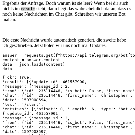
Ergebnis der Anfrage. Doch warum ist sie leer? Wenn bei dir auch
nichts im
steht, dann liegt das wahrscheinlich daran, dass es
result
noch keine Nachrichten im Chat gibt. Schreiben wir unseren Bot
mal an.
Die erste Nachricht wurde automatisch generiert, die zweite habe
ich geschrieben. Jetzt holen wir uns noch mal Updates.
answer = requests.get(f"https://api.telegram.org/bot{to
content = answer.content

data = json.loads(content)

data
{'ok': True, 

'result': [{'update_id': 461557900, 

'message': {'message_id': 2, 

'from': {'id': 235114446, 'is_bot': False, 'first_name'
'chat': {'id': 235114446, 'first_name': 'Christopher', 
'date': 1597908594, 

'text': '/start', 

'entities': [{'offset': 0, 'length': 6, 'type': 'bot_co
{'update_id': 461557901, 

'message': {'message_id': 3, 

'from': {'id': 235114446, 'is_bot': False, 'first_name'
'chat': {'id': 235114446, 'first_name': 'Christopher', 
'date': 1597908597, 
