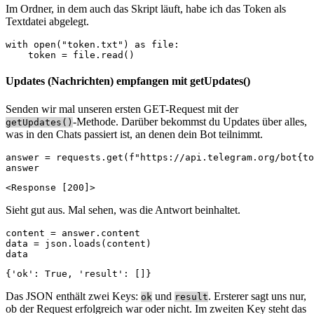
Im Ordner, in dem auch das Skript läuft, habe ich das Token als
Textdatei abgelegt.
with open("token.txt") as file:

    token = file.read()
Updates (Nachrichten) empfangen mit getUpdates()
Senden wir mal unseren ersten GET-Request mit der
-Methode. Darüber bekommst du Updates über alles,
getUpdates()
was in den Chats passiert ist, an denen dein Bot teilnimmt.
answer = requests.get(f"https://api.telegram.org/bot{to
answer
<Response [200]>
Sieht gut aus. Mal sehen, was die Antwort beinhaltet.
content = answer.content

data = json.loads(content)

data
{'ok': True, 'result': []}
Das JSON enthält zwei Keys:
und
. Ersterer sagt uns nur,
ok
result
ob der Request erfolgreich war oder nicht. Im zweiten Key steht das