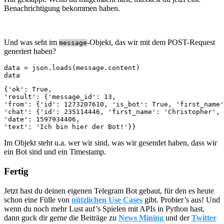
Benachrichtigung bekommen haben.
Und was seht im
-Objekt, das wir mit dem POST-Request
message
generiert haben?
data = json.loads(message.content)

data
{'ok': True, 

'result': {'message_id': 13, 

'from': {'id': 1273207610, 'is_bot': True, 'first_name'
'chat': {'id': 235114446, 'first_name': 'Christopher', 
'date': 1597934406, 

'text': 'Ich bin hier der Bot!'}}
Im Objekt steht u.a. wer wir sind, was wir gesendet haben, dass wir
ein Bot sind und ein Timestamp.
Fertig
Jetzt hast du deinen eigenen Telegram Bot gebaut, für den es heute
schon eine Fülle von
nützlichen Use Cases
gibt. Probier’s aus! Und
wenn du noch mehr Lust auf’s Spielen mit APIs in Python hast,
dann guck dir gerne die Beiträge zu
News Mining
und der
Twitter