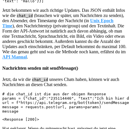
'text': 'Hallo'}}]
Jetzt bekommen wir auch richtige Updates. Das JSON enthält Infos
wie die
(brauchen wir später, um Nachrichten zu senden),
chat_id
den Absender, den Timestamp der Nachricht (in
Unix Epoch
Time
), den Nachrichtentyp (private/group) und den Textinhalt. Die
Form der API-Antwort ist natürlich auch davon abhängig, ob man
eine Textnachricht, Sprachnachricht, ein Bild, ein Video oder etwas
anderes geschickt bekommt. Außerdem kannst du die Anzahl der
Updates auch einschränken, per Default bekommst du maximal 100.
Wie das genau geht und was die Methode noch kann, erfährst du im
API Manual
.
Nachrichten senden mit sendMessage()
Jetzt, da wir die
unseres Chats haben, können wir auch
chat_id
Nachrichten an diesen Chat senden.
# die chat_id ist die aus der obigen Response

params = {"chat_id":"235114446", "text":"Ich bin hier d
url = f"https://api.telegram.org/bot{token}/sendMessage
message = requests.post(url, params=params)

message
<Response [200]>
Hat geklappt. Wenn du mitgemacht hast, müsstest du jetzt eine