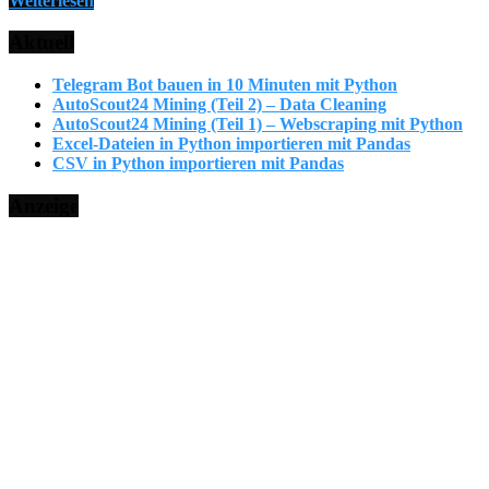
Weiterlesen
Aktuell
Telegram Bot bauen in 10 Minuten mit Python
AutoScout24 Mining (Teil 2) – Data Cleaning
AutoScout24 Mining (Teil 1) – Webscraping mit Python
Excel-Dateien in Python importieren mit Pandas
CSV in Python importieren mit Pandas
Anzeige