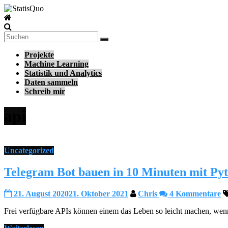
Zum
Inhalt
StatisQuo
springen
Data
Science
Projekte
–
Machine Learning
Machine
Statistik und Analytics
Learning
Daten sammeln
–
Schreib mir
Python
api
Uncategorized
Telegram Bot bauen in 10 Minuten mit Py
21. August 2020
21. Oktober 2021
Chris
4 Kommentare
Frei verfügbare APIs können einem das Leben so leicht machen, wen