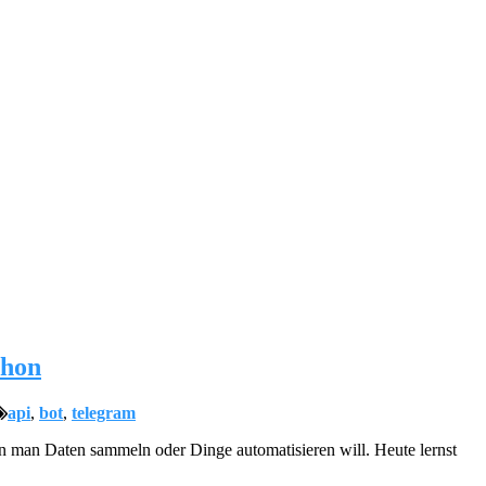
thon
api
,
bot
,
telegram
n man Daten sammeln oder Dinge automatisieren will. Heute lernst