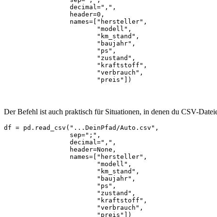
                 decimal=",",

                 header=0,

                 names=["hersteller",

                        "modell",

                        "km_stand",

                        "baujahr",

                        "ps",

                        "zustand",

                        "kraftstoff",

                        "verbrauch",

                        "preis"])
Der Befehl ist auch praktisch für Situationen, in denen du CSV-Date
df = pd.read_csv("...DeinPfad/Auto.csv",

                 sep=";",

                 decimal=",",

                 header=None,

                 names=["hersteller",

                        "modell",

                        "km_stand",

                        "baujahr",

                        "ps",

                        "zustand",

                        "kraftstoff",

                        "verbrauch",

                        "preis"])