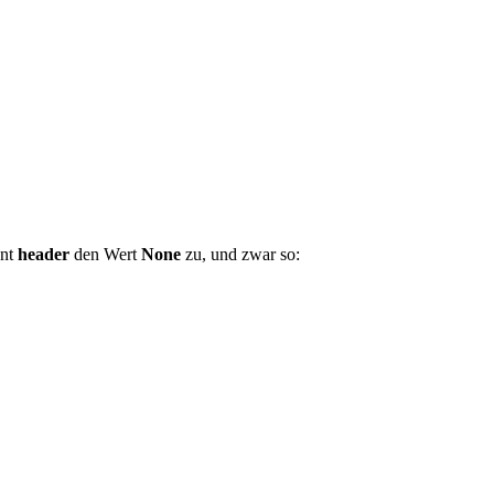
ent
header
den Wert
None
zu, und zwar so: