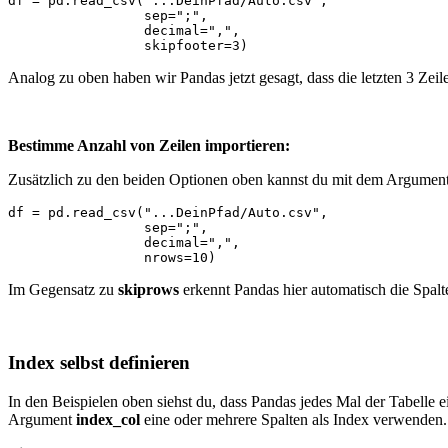
df = pd.read_csv("...DeinPfad/Auto.csv",

                 sep=";",

                 decimal=",",

                 skipfooter=3)
Analog zu oben haben wir Pandas jetzt gesagt, dass die letzten 3 Zei
Bestimme Anzahl von Zeilen importieren:
Zusätzlich zu den beiden Optionen oben kannst du mit dem Argumen
df = pd.read_csv("...DeinPfad/Auto.csv",

                 sep=";",

                 decimal=",",

                 nrows=10)
Im Gegensatz zu
skiprows
erkennt Pandas hier automatisch die Spal
Index selbst definieren
In den Beispielen oben siehst du, dass Pandas jedes Mal der Tabelle 
Argument
index_col
eine oder mehrere Spalten als Index verwenden.