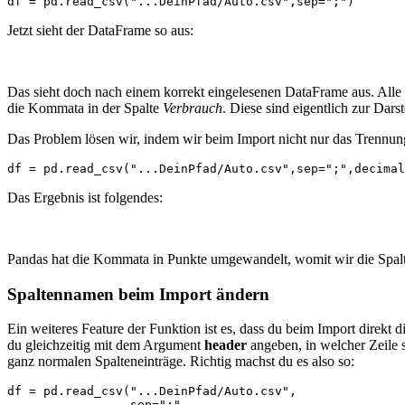
df = pd.read_csv("...DeinPfad/Auto.csv",sep=";")
Jetzt sieht der DataFrame so aus:
Das sieht doch nach einem korrekt eingelesenen DataFrame aus. Alle
die Kommata in der Spalte
Verbrauch
. Diese sind eigentlich zur Dar
Das Problem lösen wir, indem wir beim Import nicht nur das Trennun
df = pd.read_csv("...DeinPfad/Auto.csv",sep=";",decimal
Das Ergebnis ist folgendes:
Pandas hat die Kommata in Punkte umgewandelt, womit wir die Spal
Spaltennamen beim Import ändern
Ein weiteres Feature der Funktion ist es, dass du beim Import dire
du gleichzeitig mit dem Argument
header
angeben, in welcher Zeile 
ganz normalen Spalteneinträge. Richtig machst du es also so:
df = pd.read_csv("...DeinPfad/Auto.csv",

                 sep=";",
