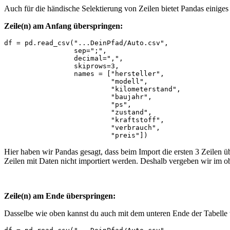
Auch für die händische Selektierung von Zeilen bietet Pandas einige
Zeile(n) am Anfang überspringen:
df = pd.read_csv("...DeinPfad/Auto.csv",

                 sep=";",

                 decimal=",",

                 skiprows=3,

                 names = ["hersteller",

                          "modell",

                          "kilometerstand",

                          "baujahr",

                          "ps",

                          "zustand",

                          "kraftstoff",

                          "verbrauch",

                          "preis"])
Hier haben wir Pandas gesagt, dass beim Import die ersten 3 Zeilen 
Zeilen mit Daten nicht importiert werden. Deshalb vergeben wir im o
Zeile(n) am Ende überspringen:
Dasselbe wie oben kannst du auch mit dem unteren Ende der Tabelle 