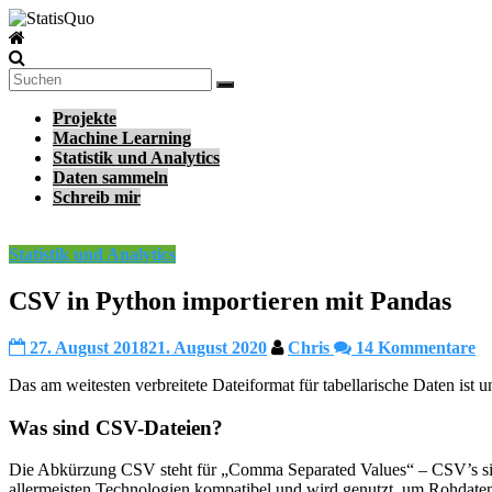
Zum
Inhalt
StatisQuo
springen
Data
Science
Projekte
–
Machine Learning
Machine
Statistik und Analytics
Learning
Daten sammeln
–
Schreib mir
Python
Statistik und Analytics
CSV in Python importieren mit Pandas
27. August 2018
21. August 2020
Chris
14 Kommentare
Das am weitesten verbreitete Dateiformat für tabellarische Daten ist
Was sind CSV-Dateien?
Die Abkürzung CSV steht für „Comma Separated Values“ – CSV’s sind 
allermeisten Technologien kompatibel und wird genutzt, um Rohdate