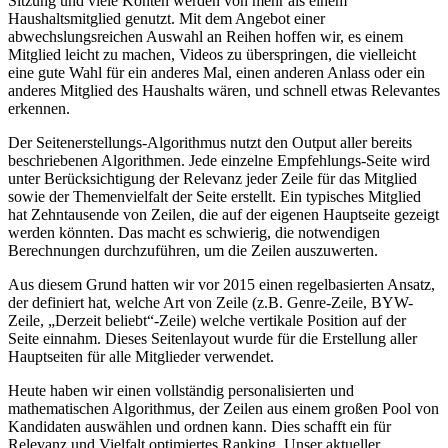
Sitzung und viele Konten werden von mehr als einem
Haushaltsmitglied genutzt. Mit dem Angebot einer
abwechslungsreichen Auswahl an Reihen hoffen wir, es einem
Mitglied leicht zu machen, Videos zu überspringen, die vielleicht
eine gute Wahl für ein anderes Mal, einen anderen Anlass oder ein
anderes Mitglied des Haushalts wären, und schnell etwas Relevantes
erkennen.
Der Seitenerstellungs-Algorithmus nutzt den Output aller bereits
beschriebenen Algorithmen. Jede einzelne Empfehlungs-Seite wird
unter Berücksichtigung der Relevanz jeder Zeile für das Mitglied
sowie der Themenvielfalt der Seite erstellt. Ein typisches Mitglied
hat Zehntausende von Zeilen, die auf der eigenen Hauptseite gezeigt
werden könnten. Das macht es schwierig, die notwendigen
Berechnungen durchzuführen, um die Zeilen auszuwerten.
Aus diesem Grund hatten wir vor 2015 einen regelbasierten Ansatz,
der definiert hat, welche Art von Zeile (z.B. Genre-Zeile, BYW-
Zeile, „Derzeit beliebt“-Zeile) welche vertikale Position auf der
Seite einnahm. Dieses Seitenlayout wurde für die Erstellung aller
Hauptseiten für alle Mitglieder verwendet.
Heute haben wir einen vollständig personalisierten und
mathematischen Algorithmus, der Zeilen aus einem großen Pool von
Kandidaten auswählen und ordnen kann. Dies schafft ein für
Relevanz und Vielfalt optimiertes Ranking. Unser aktueller