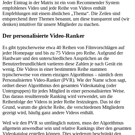
Jeder Eintrag in der Matrix ist ein vom Recommender System
empfohlenes Video und jede Reihe von Videos enthält
Empfehlungen mit einem ähnlichen „Thema“. Die Zeilen sind
entsprechend ihrer Themen benannt, um diese transparent und (wir
denken) intuitiver für unsere Mitglieder zu machen.
Der personalisierte Video-Ranker
Es gibt typischerweise etwa 40 Reihen von Filmvorschlägen auf
jeder Homepage und bis zu 75 Videos pro Reihe. Aufgrund der
Hardware und den unterschiedlichen Ansprüchen an die
Benutzerfreundlichkeit variieren diese Zahlen je nach Gerät ein
wenig. Die Videos in einer bestimmten Reihe stammen
typischerweise von einem einzigen Algorithmus – nämlich dem
Personalisierten Video-Ranker (PVR). Wie der Name schon sagt,
ordnet dieser Algorithmus den gesamten Videokatalog (oder
Untergruppen) für jedes Mitglied in einer personalisierten Weise.
Das daraus resultierende Ranking wird verwendet, um die
Reihenfolge der Videos in jeder Reihe festzulegen. Das ist der
Grund, warum die gleiche Reihe, die verschiedenen Mitgliedern
gezeigt wird, häufig ganz andere Videos enthält.
Weil wir den PVR so umfänglich nutzen, muss der Algorithmus
allgemein anwendbar sein und relative Rankings über den gesamten
Videokatalog erstellen können. Dies wiederum beschränkt den