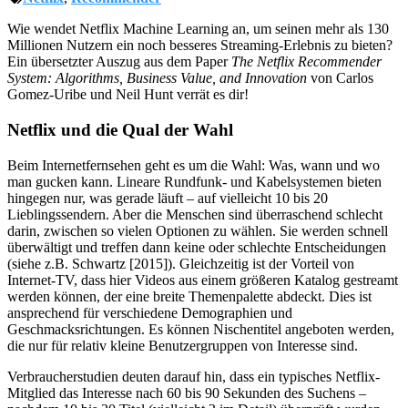
Wie wendet Netflix Machine Learning an, um seinen mehr als 130
Millionen Nutzern ein noch besseres Streaming-Erlebnis zu bieten?
Ein übersetzter Auszug aus dem Paper
The Netflix Recommender
System: Algorithms, Business Value, and Innovation
von Carlos
Gomez-Uribe und Neil Hunt verrät es dir!
Netflix und die Qual der Wahl
Beim Internetfernsehen geht es um die Wahl: Was, wann und wo
man gucken kann. Lineare Rundfunk- und Kabelsystemen bieten
hingegen nur, was gerade läuft – auf vielleicht 10 bis 20
Lieblingssendern. Aber die Menschen sind überraschend schlecht
darin, zwischen so vielen Optionen zu wählen. Sie werden schnell
überwältigt und treffen dann keine oder schlechte Entscheidungen
(siehe z.B. Schwartz [2015]). Gleichzeitig ist der Vorteil von
Internet-TV, dass hier Videos aus einem größeren Katalog gestreamt
werden können, der eine breite Themenpalette abdeckt. Dies ist
ansprechend für verschiedene Demographien und
Geschmacksrichtungen. Es können Nischentitel angeboten werden,
die nur für relativ kleine Benutzergruppen von Interesse sind.
Verbraucherstudien deuten darauf hin, dass ein typisches Netflix-
Mitglied das Interesse nach 60 bis 90 Sekunden des Suchens –