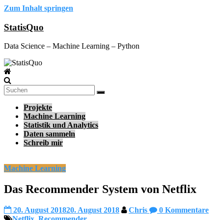
Zum Inhalt springen
StatisQuo
Data Science – Machine Learning – Python
Projekte
Machine Learning
Statistik und Analytics
Daten sammeln
Schreib mir
Machine Learning
Das Recommender System von Netflix
20. August 2018
20. August 2018
Chris
0 Kommentare
Netflix
,
Recommender