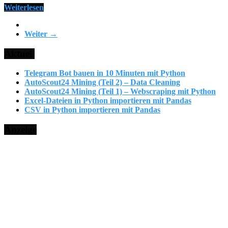
Weiterlesen
Weiter →
Aktuell
Telegram Bot bauen in 10 Minuten mit Python
AutoScout24 Mining (Teil 2) – Data Cleaning
AutoScout24 Mining (Teil 1) – Webscraping mit Python
Excel-Dateien in Python importieren mit Pandas
CSV in Python importieren mit Pandas
Anzeige