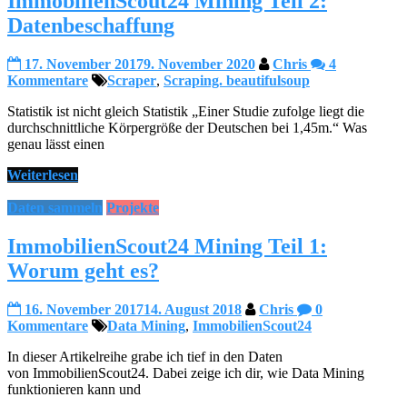
ImmobilienScout24 Mining Teil 2:
Datenbeschaffung
17. November 2017
9. November 2020
Chris
4
Kommentare
Scraper
,
Scraping. beautifulsoup
Statistik ist nicht gleich Statistik „Einer Studie zufolge liegt die
durchschnittliche Körpergröße der Deutschen bei 1,45m.“ Was
genau lässt einen
Weiterlesen
Daten sammeln
Projekte
ImmobilienScout24 Mining Teil 1:
Worum geht es?
16. November 2017
14. August 2018
Chris
0
Kommentare
Data Mining
,
ImmobilienScout24
In dieser Artikelreihe grabe ich tief in den Daten
von ImmobilienScout24. Dabei zeige ich dir, wie Data Mining
funktionieren kann und