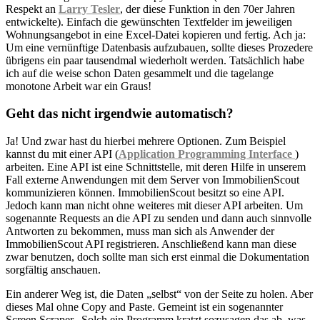
Respekt an
Larry Tesler
, der diese Funktion in den 70er Jahren
entwickelte). Einfach die gewünschten Textfelder im jeweiligen
Wohnungsangebot in eine Excel-Datei kopieren und fertig. Ach ja:
Um eine vernünftige Datenbasis aufzubauen, sollte dieses Prozedere
übrigens ein paar tausendmal wiederholt werden. Tatsächlich habe
ich auf die weise schon Daten gesammelt und die tagelange
monotone Arbeit war ein Graus!
Geht das nicht irgendwie automatisch?
Ja! Und zwar hast du hierbei mehrere Optionen. Zum Beispiel
kannst du mit einer API (
Application Programming Interface
)
arbeiten. Eine API ist eine Schnittstelle, mit deren Hilfe in unserem
Fall externe Anwendungen mit dem Server von ImmobilienScout
kommunizieren können. ImmobilienScout besitzt so eine API.
Jedoch kann man nicht ohne weiteres mit dieser API arbeiten. Um
sogenannte Requests an die API zu senden und dann auch sinnvolle
Antworten zu bekommen, muss man sich als Anwender der
ImmobilienScout API registrieren. Anschließend kann man diese
zwar benutzen, doch sollte man sich erst einmal die Dokumentation
sorgfältig anschauen.
Ein anderer Weg ist, die Daten „selbst“ von der Seite zu holen. Aber
dieses Mal ohne Copy and Paste. Gemeint ist ein sogenannter
Screen Scraper. Solch ein Programm kratzt sozusagen das ab, was