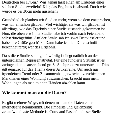
Deutschen bei 1,45m.“ Was genau lässt einen am Ergebnis einer
solchen Studie zweifeln? Klar, das Ergebnis ist absurd. Doch wie
würde es bei 30cm mehr aussehen?
Grundsätzlich glauben wir Studien mehr, wenn sie dem entsprechen,
was wir eh schon glauben. Viel wichtiger als was wir glauben ist
allerdings, wie das Ergebnis einer Studie zustande gekommen ist.
Nun, die oben erwähnte Studie habe ich vorhin nach Feierabend
selbst durchgeführt. Auf der Straße sah ich zwei Drittklässler und
habe ihre Größe geschätzt. Dann habe ich den Durchschnitt
berechnet fertig war das Ergebnis.
Dass diese Studie so unglaubwürdig ist liegt natürlich an der
unterirdischen Repräsentativität. Für eine fundierte Statistik ist es
zwingend, eine ausreichend große Stichprobe zu untersuchen! Dies
gilt genauso für das Thema dieser Artikelreihe. Um auch nur
irgendeinen Trend oder Zusammenhang zwischen verschiedenen
Merkmalen einer Wohnung auszumachen, braucht man mehr
Wohnungen als man mit den Händen abzählen kann.
Wie kommt man an die Daten?
Es gibt mehrere Wege, mit denen man an die Daten einer
Internetseite herankommt. Die simpelste und gleichzeitig
zeitaufwendigste Methode ist Copy and Paste (an dieser Stelle