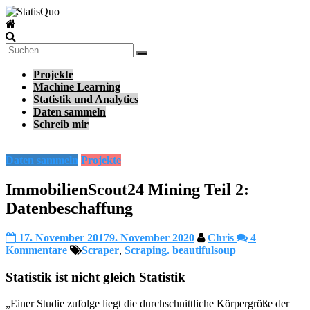
Zum
Inhalt
StatisQuo
springen
Data
Science
Projekte
–
Machine Learning
Machine
Statistik und Analytics
Learning
Daten sammeln
–
Schreib mir
Python
Daten sammeln
Projekte
ImmobilienScout24 Mining Teil 2:
Datenbeschaffung
17. November 2017
9. November 2020
Chris
4
Kommentare
Scraper
,
Scraping. beautifulsoup
Statistik ist nicht gleich Statistik
„Einer Studie zufolge liegt die durchschnittliche Körpergröße der