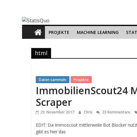
Zum
StatisQuo
Inhalt
springen
Data
PROJEKTE
MACHINE LEARNING
STAT
Science
–
Machine
html
Learning
–
Python
Daten sammeln
Projekte
ImmobilienScout24 M
Scraper
29. November 2017
Chris
23 Kommentare
EDIT: Da Immoscout mittlerweile Bot Blocker nutzt,
gibt es hier das