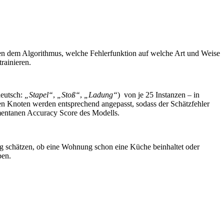
sagen dem Algorithmus, welche Fehlerfunktion auf welche Art und Weise
rainieren.
deutsch:
„Stapel“
,
„Stoß“
,
„Ladung“
) von je 25 Instanzen – in
n Knoten werden entsprechend angepasst, sodass der Schätzfehler
omentanen Accuracy Score des Modells.
ig schätzen, ob eine Wohnung schon eine Küche beinhaltet oder
ben.