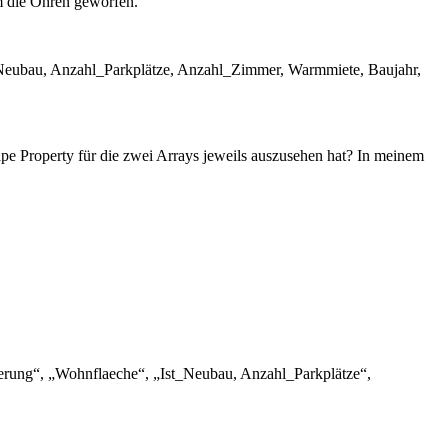
m die Ohren geworfen.
t_Neubau, Anzahl_Parkplätze, Anzahl_Zimmer, Warmmiete, Baujahr,
hape Property für die zwei Arrays jeweils auszusehen hat? In meinem
ierung“, „Wohnflaeche“, „Ist_Neubau, Anzahl_Parkplätze“,