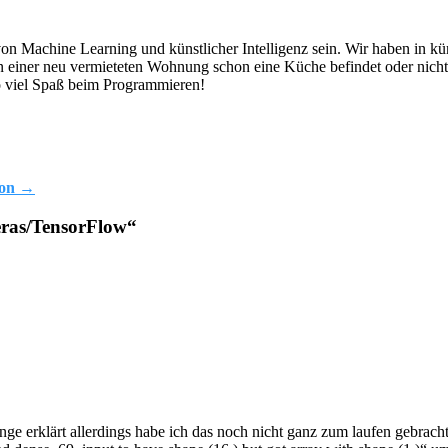
von Machine Learning und künstlicher Intelligenz sein. Wir haben in kü
h in einer neu vermieteten Wohnung schon eine Küche befindet oder nicht
so viel Spaß beim Programmieren!
hon
→
eras/TensorFlow
“
inge erklärt allerdings habe ich das noch nicht ganz zum laufen gebrach