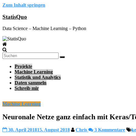
Zum Inhalt springen
StatisQuo
Data Science – Machine Learning – Python
Projekte
Machine Learning
Statistik und Analytics
Daten sammeln
Schreib mir
Machine Learning
Neuronale Netze ganz einfach mit Keras/
30. April 2018
15. August 2018
Chris
3 Kommentare
ke