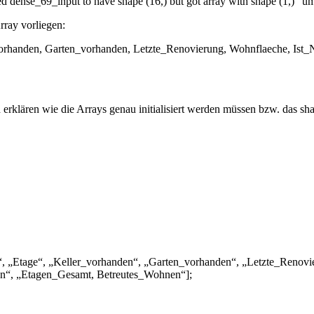
d dense_69_input to have shape (16,) but got array with shape (1,)“ u
rray vorliegen:
r_vorhanden, Garten_vorhanden, Letzte_Renovierung, Wohnflaeche, Is
nd erklären wie die Arrays genau initialisiert werden müssen bzw. das s
e“, „Etage“, „Keller_vorhanden“, „Garten_vorhanden“, „Letzte_Renov
n“, „Etagen_Gesamt, Betreutes_Wohnen“];