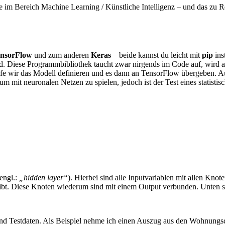
 im Bereich Machine Learning / Künstliche Intelligenz – und das zu Re
nsorFlow
und zum anderen
Keras
– beide kannst du leicht mit
pip
ins
ird. Diese Programmbibliothek taucht zwar nirgends im Code auf, wird a
ilfe wir das Modell definieren und es dann an TensorFlow übergeben.
 um mit neuronalen Netzen zu spielen, jedoch ist der Test eines statisti
engl.:
„hidden layer“
). Hierbei sind alle Inputvariablen mit allen Knot
gibt. Diese Knoten wiederum sind mit einem Output verbunden. Unten si
- und Testdaten. Als Beispiel nehme ich einen Auszug aus den Wohnung