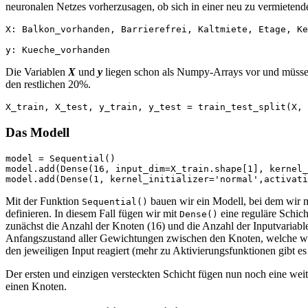
neuronalen Netzes vorherzusagen, ob sich in einer neu zu vermietend
X: Balkon_vorhanden, Barrierefrei, Kaltmiete, Etage, Ke
y: Kueche_vorhanden
Die Variablen
X
und
y
liegen schon als Numpy-Arrays vor und müssen 
den restlichen 20%.
X_train, X_test, y_train, y_test = train_test_split(X, 
Das Modell
model = Sequential()

model.add(Dense(16, input_dim=X_train.shape[1], kernel_
model.add(Dense(1, kernel_initializer='normal',activati
Mit der Funktion
bauen wir ein Modell, bei dem wir 
Sequential()
definieren. In diesem Fall fügen wir mit
eine reguläre Schich
Dense()
zunächst die Anzahl der Knoten (16) und die Anzahl der Inputvariabl
Anfangszustand aller Gewichtungen zwischen den Knoten, welche wä
den jeweiligen Input reagiert (mehr zu Aktivierungsfunktionen gibt e
Der ersten und einzigen versteckten Schicht fügen nun noch eine weiter
einen Knoten.