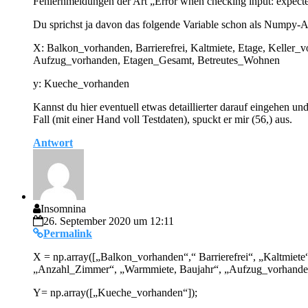
Fehlernmeldungen der Art „Error when checking input: expecte
Du sprichst ja davon das folgende Variable schon als Numpy-A
X: Balkon_vorhanden, Barrierefrei, Kaltmiete, Etage, Kelle
Aufzug_vorhanden, Etagen_Gesamt, Betreutes_Wohnen
y: Kueche_vorhanden
Kannst du hier eventuell etwas detaillierter darauf eingehen u
Fall (mit einer Hand voll Testdaten), spuckt er mir (56,) aus.
Antwort
Insomnina
26. September 2020 um 12:11
Permalink
X = np.array([„Balkon_vorhanden“,“ Barrierefrei“, „Kaltmiet
„Anzahl_Zimmer“, „Warmmiete, Baujahr“, „Aufzug_vorhande
Y= np.array([„Kueche_vorhanden“]);