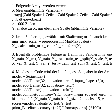
1. Folgende Arrays werden verwendet:
X (drei unabhängige Variablen)
array([[Zahl Spalte 1 Zeile i, Zahl Spalte 2 Zeile i, Zahl Spalte 3
…], dtype=object)
> 1.000 Zeilen
Y: analog zu X, nur eben eine Spalte (abhängige Variable)
2. keine Skalierung gewählt – mit Skalierung macht auch keine
min_max_scaler = preprocessing.MinMaxScaler()
X_scale = min_max_scaler.fit_transform(X)
3. Ebenfalls problemlos Teilung in Trainings-, Validierungs- un
X_train, X_test, Y_train, Y_test = train_test_split(X_scale, Y, t
X_val, X_test, Y_val, Y_test = train_test_split(X_test, Y_test, t
4. Mit diesem Code wird der Lauf angestoßen, aber in der Accur
model = Sequential()
model.add(Dense(32, activation=’relu‘, input_shape=(3,)))
model.add(Dense(32, activation=’relu‘))
model.add(Dense(1,activation=“relu“))
model.compile(optimizer=“sgd“, loss=“mean_squared_error“, m
hist=model.fit(X_train,Y_train,batch_size=2,epochs=15, valid
scores=model.evaluate(X_test, Y_test)
print(„Baseline accuracy: {:.2f}“.format(scores[1]*100))