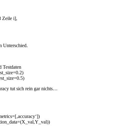
 Zeile i],
n Unterschied.
d Testdaten
est_size=0.2)
est_size=0.5)
acy tut sich rein gar nichts…
etrics=[‚accuracy‘])
ation_data=(X_val,Y_val))