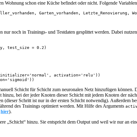
en Wohnung schon eine Küche befindet oder nicht. Folgende Variablen 
ller_vorhanden, Garten_vorhanden, Letzte_Renovierung, Wo
nur noch in Trainings- und Testdaten gesplittet werden. Dabei nutzen
y, test_size = 0.2)
initializer='normal', activation='relu'))

on='sigmoid'))
manuell Schicht für Schicht zum neuronalen Netz hinzufügen können. 
t hinzu, bei der jeder Knoten dieser Schicht mit jedem Knoten der näch
en (dieser Schritt ist nur in der ersten Schicht notwendig). Außerdem
hrend des Trainings optimiert werden. Mit Hilfe des Arguments
acti
s
hier
).
e „Schicht“ hinzu. Sie entspricht dem Output und weil wir nur an einer 