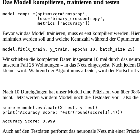
Das Modell kompilieren, trainieren und testen
model.compile(optimizer='rmsprop',

              loss='binary_crossentropy',

              metrics=['accuracy'])
Bevor wir das Modell trainieren, muss es erst kompiliert werden. Hie
minimiert werden soll und welche Kennzahl während der Optimierung
model.fit(X_train, y_train, epochs=10, batch_size=25)
Wir schieben die kompletten Daten insgesamt 10-mal durch das neuro
unserem Fall 25 Wohnungen – in das Netz eingespeist. Nach jedem B
kleiner wird. Während der Algorithmus arbeitet, wird der Fortschrit
Nach 10 Durchgängen hat unser Modell eine Präzision von über 98% e
nicht. Jetzt werfen wir dem Modell noch die Testdaten vor – also die
score = model.evaluate(X_test, y_test)

print("Accuracy Score: "+str(round(score[1],4)))
Accuracy Score: 0.999
Auch auf den Testdaten performt das neuronale Netz mit einer Präzis