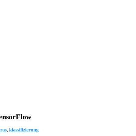
TensorFlow
ras
,
klassifizierung