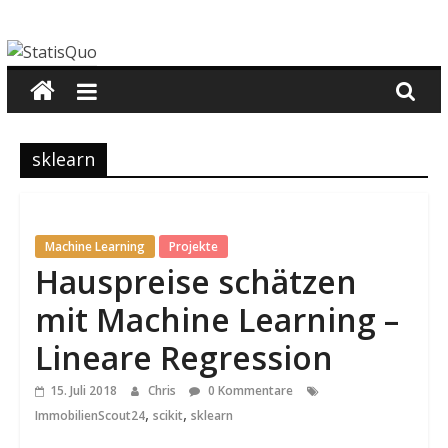
Zum
StatisQuo
Inhalt
springen
Data
Science
–
Machine
sklearn
Learning
–
Python
Machine Learning
Projekte
Hauspreise schätzen
mit Machine Learning –
Lineare Regression
15. Juli 2018
Chris
0 Kommentare
,
,
ImmobilienScout24
scikit
sklearn