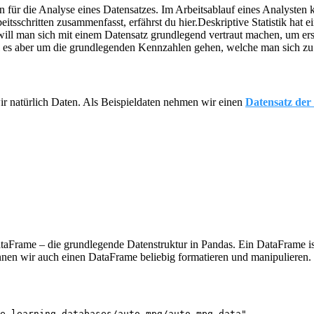
den für die Analyse eines Datensatzes. Im Arbeitsablauf eines Analyste
tsschritten zusammenfasst, erfährst du hier.
Deskriptive Statistik hat
will man sich mit einem Datensatz grundlegend vertraut machen, um e
soll es aber um die grundlegenden Kennzahlen gehen, welche man sich z
ir natürlich Daten. Als Beispieldaten nehmen wir einen
Datensatz der 
ataFrame – die grundlegende Datenstruktur in Pandas. Ein DataFrame i
nen wir auch einen DataFrame beliebig formatieren und manipulieren. W
e-learning-databases/auto-mpg/auto-mpg.data",
