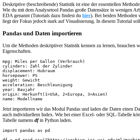
Deskriptive (beschreibende) Statistik ist eine der essentiellen Metho
Wie du mit dem Analysetool Pandas große Datensätze in wenigen Arbei
EDA genannt (Tutorials dazu findest du
hier
). Bei beiden Methoden 
liegt der Fokus jedoch stark auf Visualisierung. In diesem Tutorial 
Pandas und Daten importieren
Um die Methoden deskriptiver Statistik kennen zu lernen, brauchen w
Eigenschaften.
mpg: Miles per Gallon (Verbrauch)

cylinders: Zahl der Zylinder

displacement: Hubraum

horsepower: PS

weight: Gewicht

acceleration: Beschleunigung

year: Baujahr

origin: Herkunft(1=USA, 2=Europa, 3=Asien)

name: Modellname
Jetzt importieren wir das Modul Pandas und laden die Daten einen D
auch individuellem Index. Wie bei einer Excel- oder SQL-Tabelle kön
Tabelle namens
df
in Python laden.
import pandas as pd

df = pd.read_csv("https://archive.ics.uci.edu/ml/machin