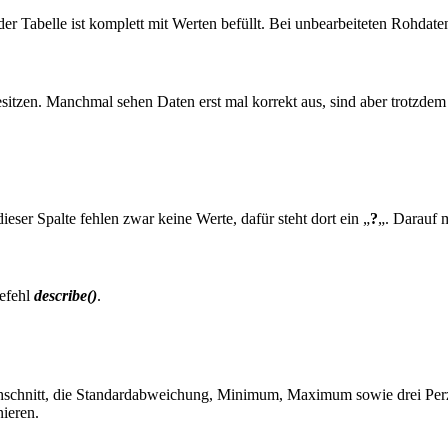
er Tabelle ist komplett mit Werten befüllt. Bei unbearbeiteten Rohdaten 
esitzen. Manchmal sehen Daten erst mal korrekt aus, sind aber trotzdem 
dieser Spalte fehlen zwar keine Werte, dafür steht dort ein „
?
„. Darauf 
Befehl
describe()
.
hschnitt, die Standardabweichung, Minimum, Maximum sowie drei Perzen
nieren.