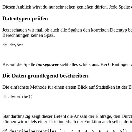
Diesen Anblick wirst du nur sehr selten genießen dürfen. Jede Spalte d
Datentypen prüfen
Jetzt schauen wir mal, ob auch alle Spalten den korrekten Datentyp b
Berechnungen keinen Spaß.
df.dtypes
Bis auf die Spalte
horsepower
sieht alles schick aus. Bei 6 Einträgen 
Die Daten grundlegend beschreiben
Die einfachste Methode für einen ersten Blick auf Statistiken ist der 
df.describe()
Standardmäßig zeigt dieser Befehl die Anzahl der Einträge, den Durc
können wir mittels einer Liste innerhalb der Funktion auch selbst defi
df.describe(percentiles=[.1,.2,.3,.4,.5,.6,.7,.8,.9])