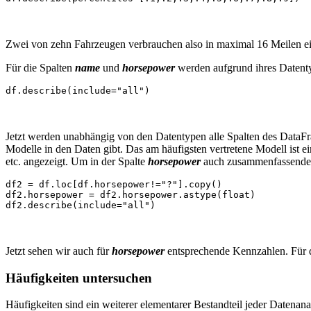
Zwei von zehn Fahrzeugen verbrauchen also in maximal 16 Meilen ein
Für die Spalten
name
und
horsepower
werden aufgrund ihres Datenty
df.describe(include="all")
Jetzt werden unabhängig von den Datentypen alle Spalten des DataFra
Modelle in den Daten gibt. Das am häufigsten vertretene Modell ist
etc. angezeigt. Um in der Spalte
horsepower
auch zusammenfassende St
df2 = df.loc[df.horsepower!="?"].copy()

df2.horsepower = df2.horsepower.astype(float)

df2.describe(include="all")
Jetzt sehen wir auch für
horsepower
entsprechende Kennzahlen. Für d
Häufigkeiten untersuchen
Häufigkeiten sind ein weiterer elementarer Bestandteil jeder Datenan