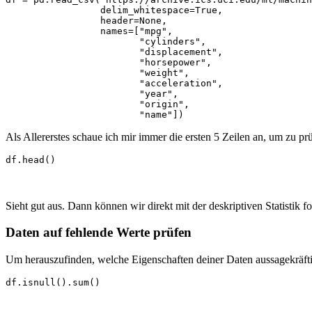
                 delim_whitespace=True,

                 header=None,

                 names=["mpg",

                        "cylinders",

                        "displacement",

                        "horsepower",

                        "weight",

                        "acceleration",

                        "year",

                        "origin",

                        "name"])
Als Allererstes schaue ich mir immer die ersten 5 Zeilen an, um zu prü
df.head()
Sieht gut aus. Dann können wir direkt mit der deskriptiven Statistik fo
Daten auf fehlende Werte prüfen
Um herauszufinden, welche Eigenschaften deiner Daten aussagekräftig 
df.isnull().sum()