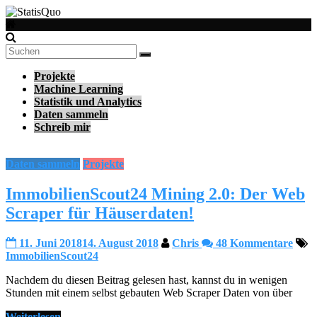
Zum
Inhalt
StatisQuo
springen
Data
Projekte
Science
Machine Learning
–
Statistik und Analytics
Machine
Daten sammeln
Learning
Schreib mir
–
Python
Daten sammeln
Projekte
ImmobilienScout24 Mining 2.0: Der Web
Scraper für Häuserdaten!
11. Juni 2018
14. August 2018
Chris
48 Kommentare
ImmobilienScout24
Nachdem du diesen Beitrag gelesen hast, kannst du in wenigen
Stunden mit einem selbst gebauten Web Scraper Daten von über
Weiterlesen