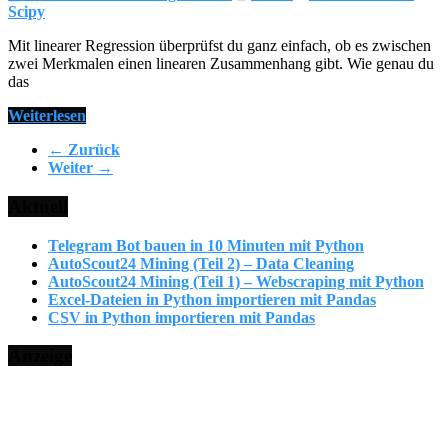
Scipy
Mit linearer Regression überprüfst du ganz einfach, ob es zwischen
zwei Merkmalen einen linearen Zusammenhang gibt. Wie genau du
das
Weiterlesen
← Zurück
Weiter →
Aktuell
Telegram Bot bauen in 10 Minuten mit Python
AutoScout24 Mining (Teil 2) – Data Cleaning
AutoScout24 Mining (Teil 1) – Webscraping mit Python
Excel-Dateien in Python importieren mit Pandas
CSV in Python importieren mit Pandas
Anzeige